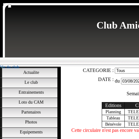
Club Ami
Vie du club
CATEGORIE :
Actualite
DATE :
du
Le club
Entrainements
Semai
Loto du CAM
Editions
C
Planning
TEL
Partenaires
Tableau
TEL
Photos
Bénévole
TEL
Cette circulaire n'est pas encore va
Equipements