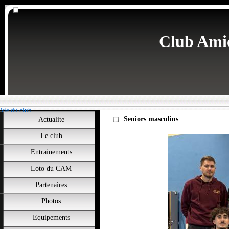
Club Ami
Vie du club
Seniors masculins
Actualite
Le club
Entrainements
Loto du CAM
Partenaires
Photos
Equipements