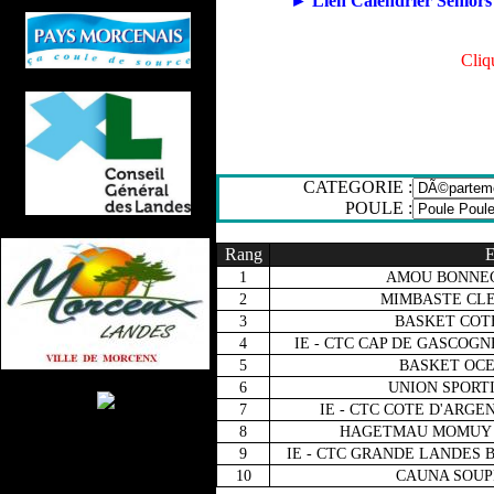
►
Lien Calendrier Senior
Cliq
CATEGORIE :
POULE :
Rang
E
1
AMOU BONNEG
2
MIMBASTE CLE
3
BASKET COTE
4
IE - CTC CAP DE GASCOG
5
BASKET OCE
6
UNION SPORTI
7
IE - CTC COTE D'ARGE
8
HAGETMAU MOMUY C
9
IE - CTC GRANDE LANDES 
10
CAUNA SOUPR