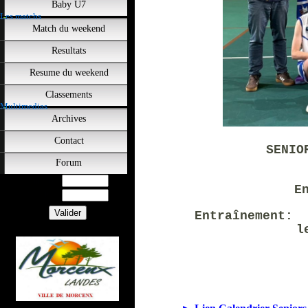
Baby U7
Les matchs
Match du weekend
Resultats
Resume du weekend
Classements
Multimedias
Archives
Contact
SENIO
Forum
Utilisateur
E
Mot de Passe
E
ntraînemen
le Vend