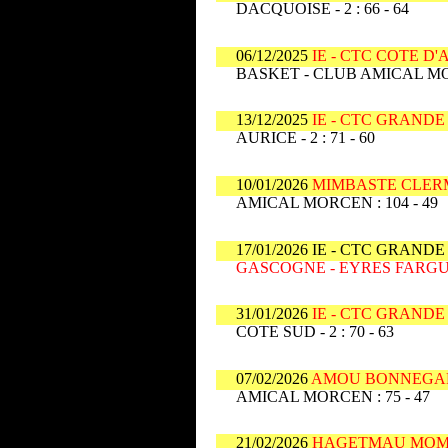
DACQUOISE - 2 : 66 - 64
06/12/2025
IE - CTC COTE D
BASKET - CLUB AMICAL MOR
13/12/2025
IE - CTC GRAND
AURICE - 2 : 71 - 60
10/01/2026
MIMBASTE CLERM
AMICAL MORCEN : 104 - 49
17/01/2026 IE - CTC GRAN
GASCOGNE - EYRES FARG
31/01/2026
IE - CTC GRAND
COTE SUD - 2 : 70 - 63
07/02/2026
AMOU BONNEGARD
AMICAL MORCEN : 75 - 47
21/02/2026
HAGETMAU MOMU