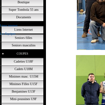
Boutique
Super Tombola 55 ans
Documents
Liens internet
Liens Internet
Les Equipes
Seniors filles
Seniors masculins
COUPES
Cadettes U18F
Cadets U18M
Minimes masc. U15M
Minimes Filles U15F
Benjamines U13F
Mini-poussines U9F